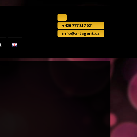
+420 777 817 021
info@artagent.cz
t