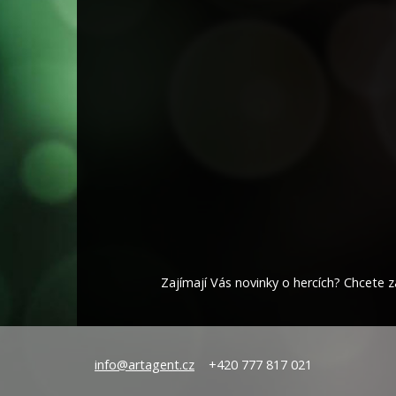
Zajímají Vás novinky o hercích? Chcete za
info@artagent.cz
+420 777 817 021