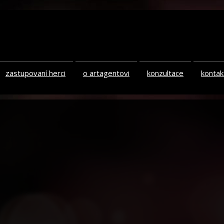
zastupovaní herci
o artagentovi
konzultace
kontak