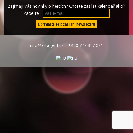
Zajímají Vás novinky o hercích? Chcete zasílat kalendář akcí?
Zadejte...
info@artagent.cz
+420 777 817 021