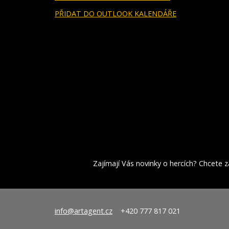
PŘIDAT DO OUTLOOK KALENDÁŘE
Zajímají Vás novinky o hercích? Chcete za
info@artagent.cz
+420 777 817 021