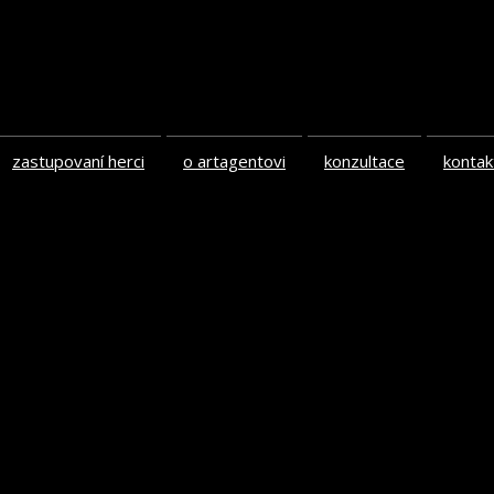
zastupovaní herci
o artagentovi
konzultace
kontak