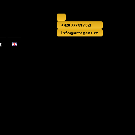
+420 777 817 021
info@artagent.cz
t