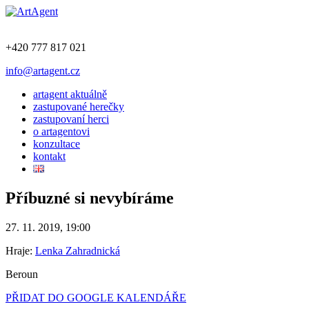
+420 777 817 021
info@artagent.cz
artagent aktuálně
zastupované herečky
zastupovaní herci
o artagentovi
konzultace
kontakt
Příbuzné si nevybíráme
27. 11. 2019, 19:00
Hraje:
Lenka Zahradnická
Beroun
PŘIDAT DO GOOGLE KALENDÁŘE