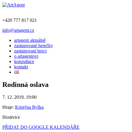
+420 777 817 021
info@artagent.cz
artagent aktuálně
zastupované herečky
zastupovaní herci
o artagentovi
konzultace
kontakt
Rodinná oslava
7. 12. 2019, 19:00
Hraje:
Kristýna Ryška
Hostivice
PŘIDAT DO GOOGLE KALENDÁŘE