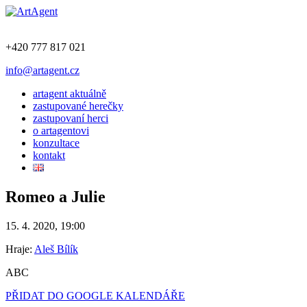
+420 777 817 021
info@artagent.cz
artagent aktuálně
zastupované herečky
zastupovaní herci
o artagentovi
konzultace
kontakt
Romeo a Julie
15. 4. 2020, 19:00
Hraje:
Aleš Bílík
ABC
PŘIDAT DO GOOGLE KALENDÁŘE