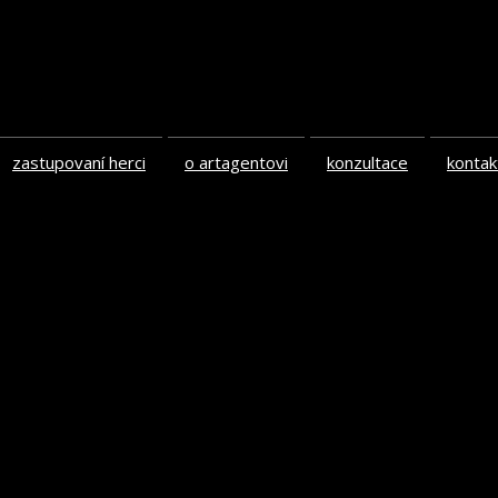
zastupovaní herci
o artagentovi
konzultace
kontak