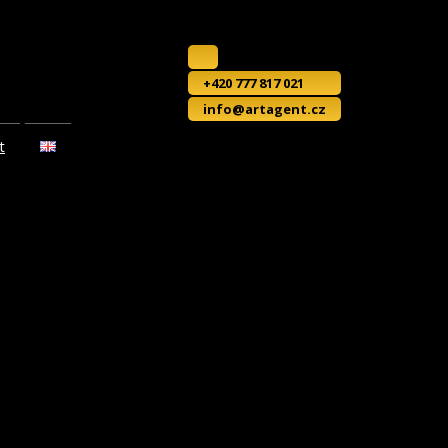
+420 777 817 021
info@artagent.cz
t