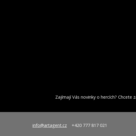
Zajímají Vás novinky o hercích? Chcete za
info@artagent.cz
+420 777 817 021