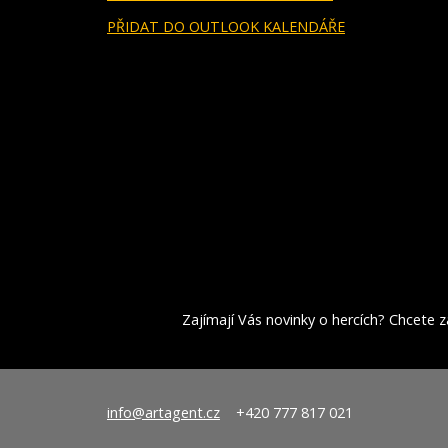
PŘIDAT DO OUTLOOK KALENDÁŘE
Zajímají Vás novinky o hercích? Chcete za
info@artagent.cz
+420 777 817 021