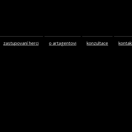
zastupovaní herci
o artagentovi
konzultace
kontak