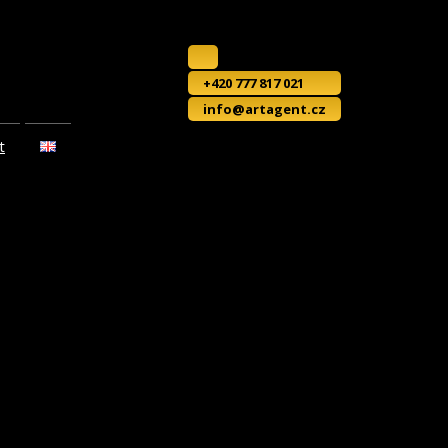
+420 777 817 021
info@artagent.cz
t