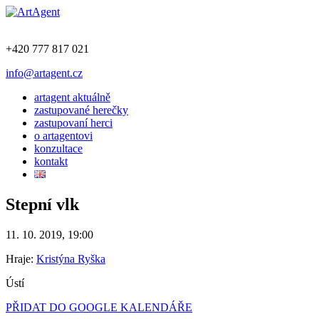
+420 777 817 021
info@artagent.cz
artagent aktuálně
zastupované herečky
zastupovaní herci
o artagentovi
konzultace
kontakt
Stepní vlk
11. 10. 2019, 19:00
Hraje:
Kristýna Ryška
Ústí
PŘIDAT DO GOOGLE KALENDÁŘE