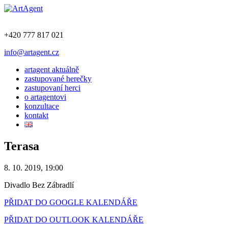
+420 777 817 021
info@artagent.cz
artagent aktuálně
zastupované herečky
zastupovaní herci
o artagentovi
konzultace
kontakt
Terasa
8. 10. 2019, 19:00
Divadlo Bez Zábradlí
PŘIDAT DO GOOGLE KALENDÁŘE
PŘIDAT DO OUTLOOK KALENDÁŘE