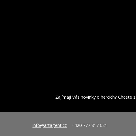
Zajímají Vás novinky o hercích? Chcete za
info@artagent.cz
+420 777 817 021