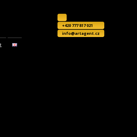
+420 777 817 021
info@artagent.cz
t