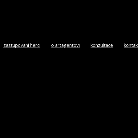
zastupovaní herci
o artagentovi
konzultace
kontak