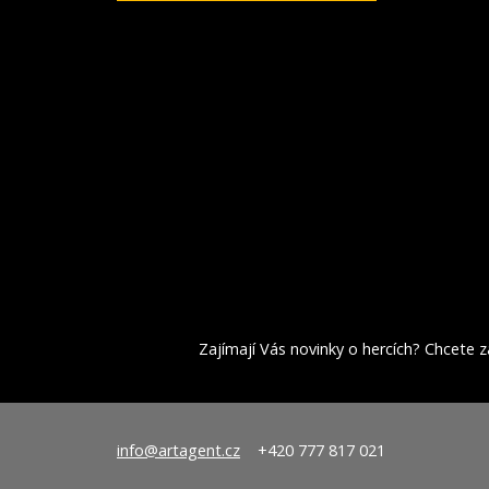
Zajímají Vás novinky o hercích? Chcete za
info@artagent.cz
+420 777 817 021