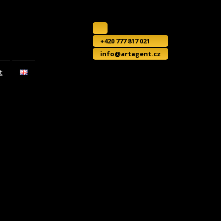
+420 777 817 021
info@artagent.cz
t