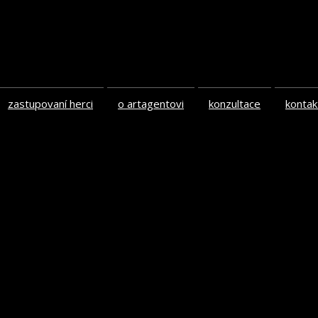
zastupovaní herci
o artagentovi
konzultace
kontak