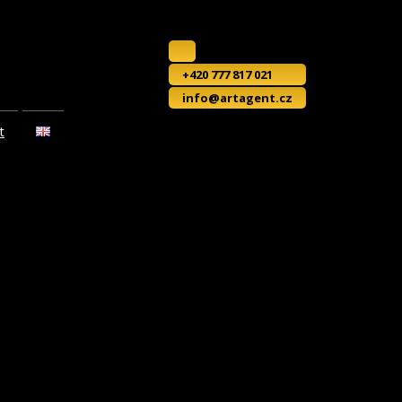
+420 777 817 021
info@artagent.cz
t