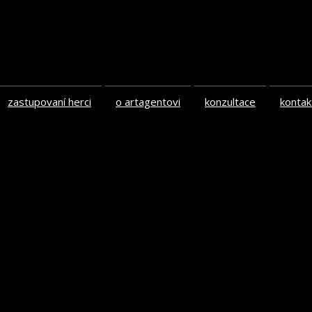
zastupovaní herci
o artagentovi
konzultace
kontak