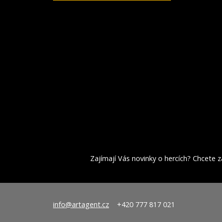
Zajímají Vás novinky o hercích? Chcete za
info@artagent.cz
+420 777 817 021