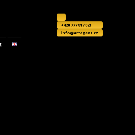
+420 777 817 021
info@artagent.cz
t