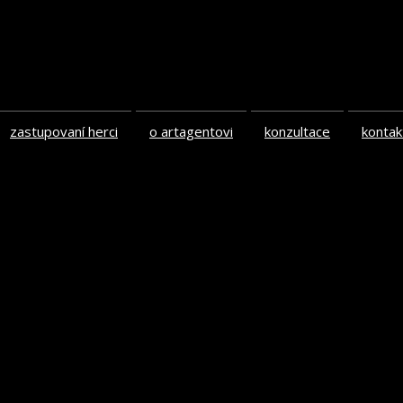
zastupovaní herci
o artagentovi
konzultace
kontak