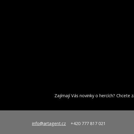
Zajímají Vás novinky o hercích? Chcete za
info@artagent.cz
+420 777 817 021