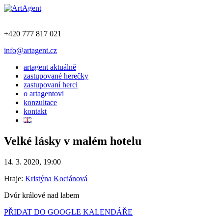
+420 777 817 021
info@artagent.cz
artagent aktuálně
zastupované herečky
zastupovaní herci
o artagentovi
konzultace
kontakt
Velké lásky v malém hotelu
14. 3. 2020, 19:00
Hraje:
Kristýna Kociánová
Dvůr králové nad labem
PŘIDAT DO GOOGLE KALENDÁŘE