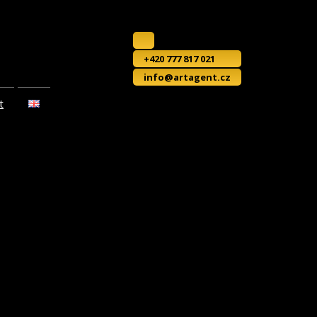
+420 777 817 021
info@artagent.cz
t