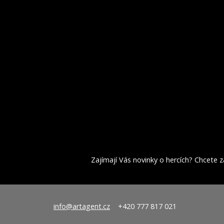
Zajímají Vás novinky o hercích? Chcete za
info@artagent.cz
+420 777 817 021