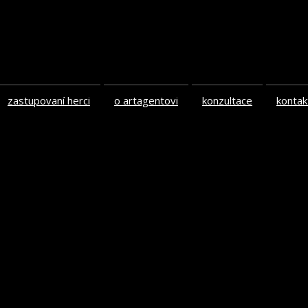
zastupovaní herci
o artagentovi
konzultace
kontak