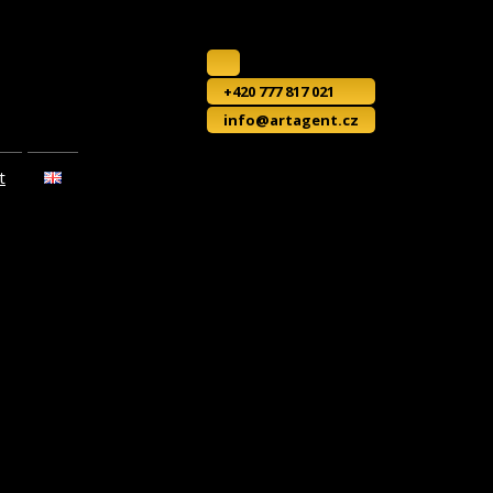
+420 777 817 021
info@artagent.cz
t