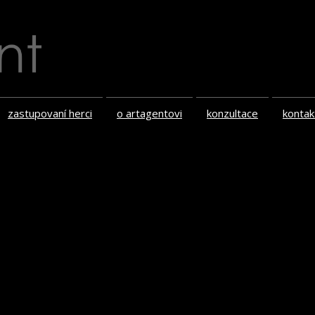
zastupovaní herci
o artagentovi
konzultace
kontak