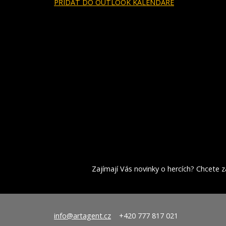
PŘIDAT DO OUTLOOK KALENDÁŘE
Zajímají Vás novinky o hercích? Chcete za
info@artagent.cz
+420 777 817 021