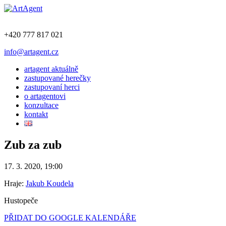
+420 777 817 021
info@artagent.cz
artagent aktuálně
zastupované herečky
zastupovaní herci
o artagentovi
konzultace
kontakt
Zub za zub
17. 3. 2020, 19:00
Hraje:
Jakub Koudela
Hustopeče
PŘIDAT DO GOOGLE KALENDÁŘE