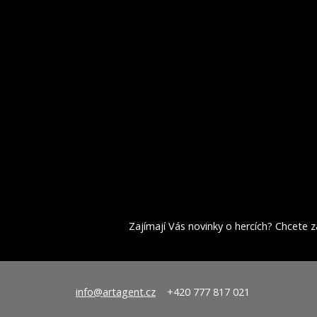
Zajímají Vás novinky o hercích? Chcete za
info@artagent.cz
+420 777 817 021