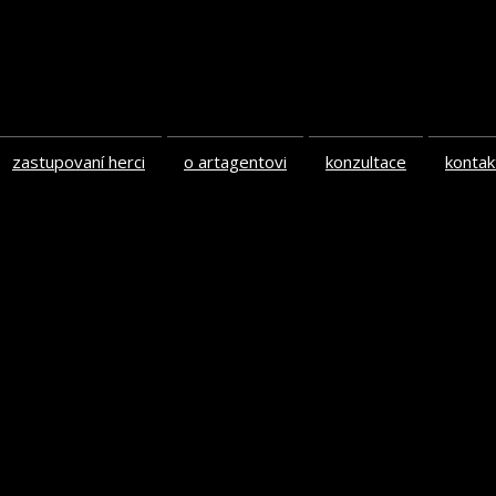
zastupovaní herci
o artagentovi
konzultace
kontak