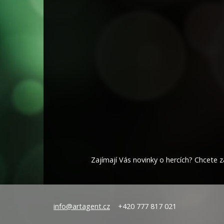
Zajímají Vás novinky o hercích? Chcete za
info@artagent.cz
+420 777 817 021