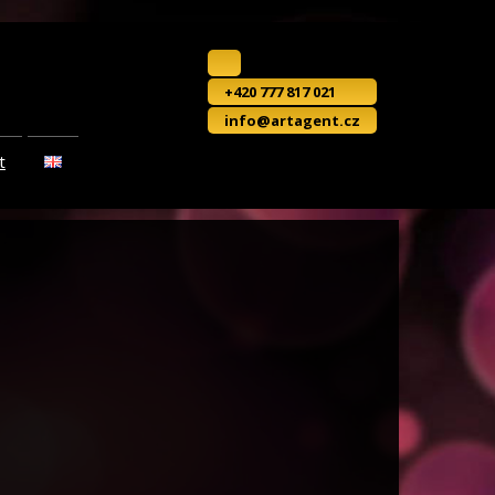
+420 777 817 021
info@artagent.cz
t