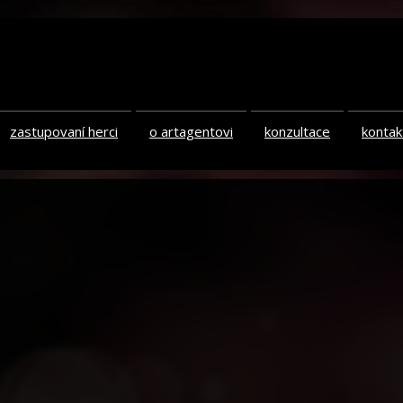
zastupovaní herci
o artagentovi
konzultace
kontak