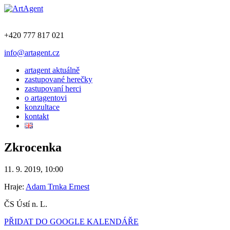
+420 777 817 021
info@artagent.cz
artagent aktuálně
zastupované herečky
zastupovaní herci
o artagentovi
konzultace
kontakt
Zkrocenka
11. 9. 2019, 10:00
Hraje:
Adam Trnka Ernest
ČS Ústí n. L.
PŘIDAT DO GOOGLE KALENDÁŘE